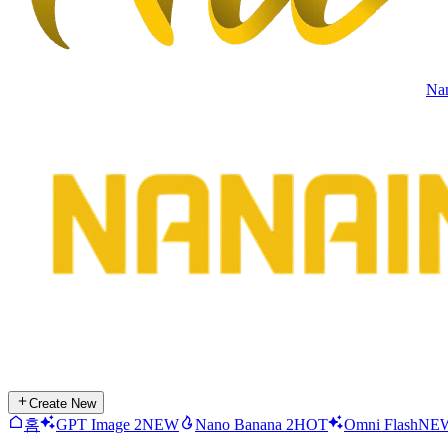
Na
Create New
홈
GPT Image 2
NEW
Nano Banana 2
HOT
Omni Flash
NE