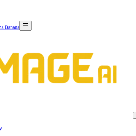
na Banana
W