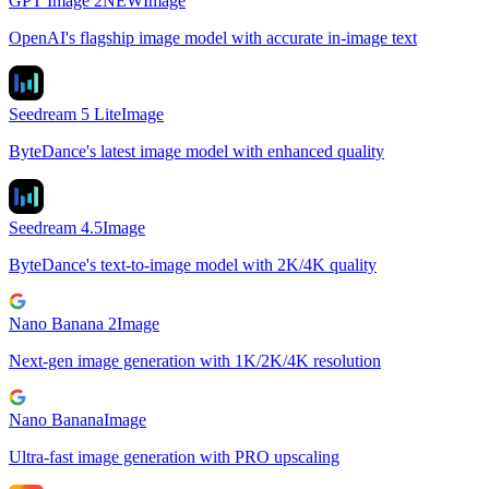
GPT Image 2
NEW
Image
OpenAI's flagship image model with accurate in-image text
Seedream 5 Lite
Image
ByteDance's latest image model with enhanced quality
Seedream 4.5
Image
ByteDance's text-to-image model with 2K/4K quality
Nano Banana 2
Image
Next-gen image generation with 1K/2K/4K resolution
Nano Banana
Image
Ultra-fast image generation with PRO upscaling