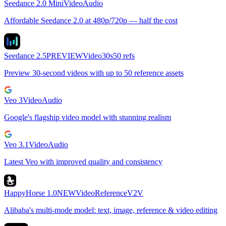
Seedance 2.0 Mini
Video
Audio
Affordable Seedance 2.0 at 480p/720p — half the cost
Seedance 2.5
PREVIEW
Video
30s
50 refs
Preview 30-second videos with up to 50 reference assets
Veo 3
Video
Audio
Google's flagship video model with stunning realism
Veo 3.1
Video
Audio
Latest Veo with improved quality and consistency
HappyHorse 1.0
NEW
Video
Reference
V2V
Alibaba's multi-mode model: text, image, reference & video editing