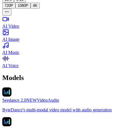
720P
1080P
4K
AI Video
AI Image
AI Music
AI Voice
Models
Seedance 2.0
NEW
Video
Audio
ByteDance's multi-modal video model with audio generation