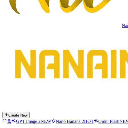
Na
Create New
홈
GPT Image 2
NEW
Nano Banana 2
HOT
Omni Flash
NE