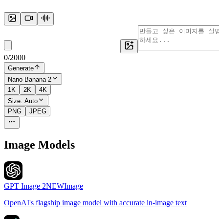
0
/
2000
Generate
Nano Banana 2
1K
2K
4K
Size:
Auto
PNG
JPEG
Image Models
GPT Image 2
NEW
Image
OpenAI's flagship image model with accurate in-image text