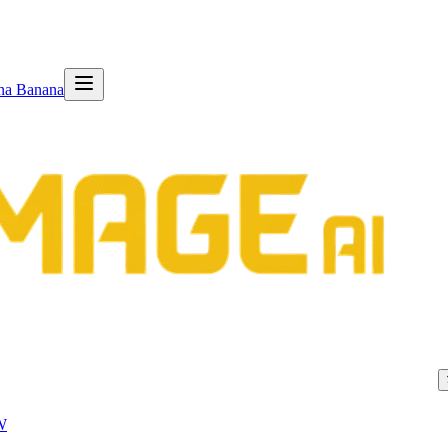
na Banana
W