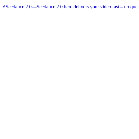
⚡
Seedance 2.0
—
Seedance 2.0 here delivers your video fast – no queu