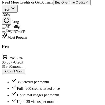
Need More Credits or Get A Trial?
Buy One-Time Credits
USD
-30%
Årlig
Månedlig
Engangskjøp
Most Popular
Pro
Save
30%
$
0.057
/Credit
$19.90
/month
Kom I Gang
350 credits per month
Full 4200 credits issued once
Up to 350 images per month
Up to 35 videos per month