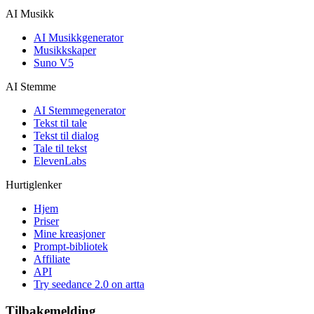
AI Musikk
AI Musikkgenerator
Musikkskaper
Suno V5
AI Stemme
AI Stemmegenerator
Tekst til tale
Tekst til dialog
Tale til tekst
ElevenLabs
Hurtiglenker
Hjem
Priser
Mine kreasjoner
Prompt-bibliotek
Affiliate
API
Try seedance 2.0 on artta
Tilbakemelding