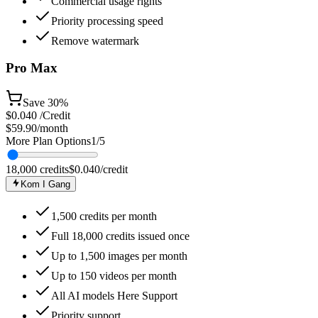
Commercial usage rights
Priority processing speed
Remove watermark
Pro Max
Save
30%
$
0.040
/Credit
$59.90
/month
More Plan Options
1
/
5
18,000
credits
$
0.040
/credit
Kom I Gang
1,500 credits per month
Full 18,000 credits issued once
Up to 1,500 images per month
Up to 150 videos per month
All AI models Here Support
Priority support