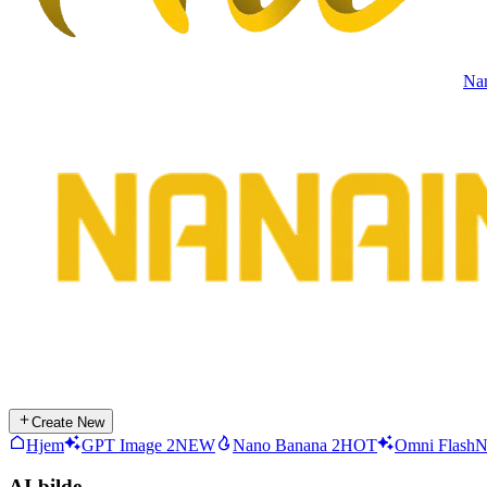
Na
Create New
Hjem
GPT Image 2
NEW
Nano Banana 2
HOT
Omni Flash
AI-bilde