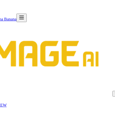
na Banana
NEW