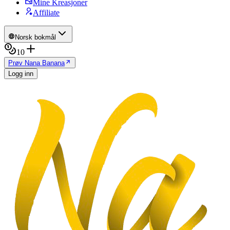
Mine Kreasjoner
Affiliate
Norsk bokmål
10
Prøv Nana Banana
Logg inn