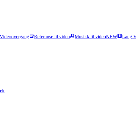
Videoovergang
Referanse til video
Musikk til video
NEW
Lang V
tek