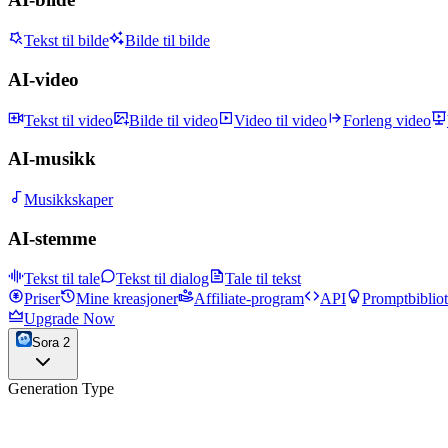
Tekst til bilde
Bilde til bilde
AI-video
Tekst til video
Bilde til video
Video til video
Forleng video
AI-musikk
Musikkskaper
AI-stemme
Tekst til tale
Tekst til dialog
Tale til tekst
Priser
Mine kreasjoner
Affiliate-program
API
Promptbiblio
Upgrade Now
Sora 2
Generation Type