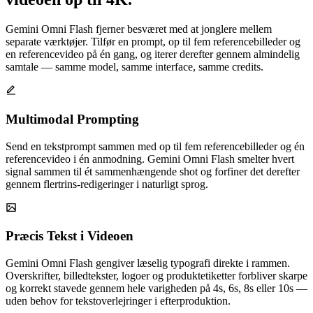
Gemini Omni Flash fjerner besværet med at jonglere mellem
separate værktøjer. Tilfør en prompt, op til fem referencebilleder og
en referencevideo på én gang, og iterer derefter gennem almindelig
samtale — samme model, samme interface, samme credits.
Multimodal Prompting
Send en tekstprompt sammen med op til fem referencebilleder og én
referencevideo i én anmodning. Gemini Omni Flash smelter hvert
signal sammen til ét sammenhængende shot og forfiner det derefter
gennem flertrins-redigeringer i naturligt sprog.
Præcis Tekst i Videoen
Gemini Omni Flash gengiver læselig typografi direkte i rammen.
Overskrifter, billedtekster, logoer og produktetiketter forbliver skarpe
og korrekt stavede gennem hele varigheden på 4s, 6s, 8s eller 10s —
uden behov for tekstoverlejringer i efterproduktion.