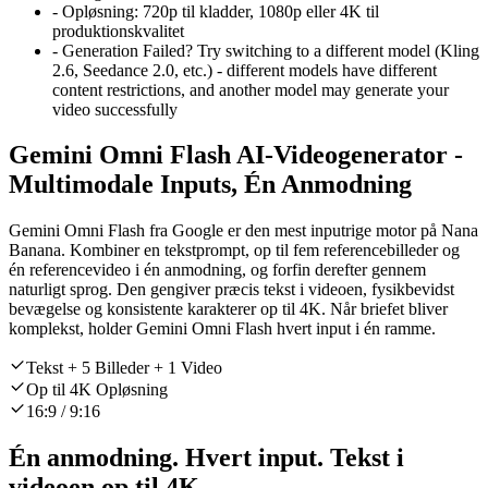
-
Opløsning:
720p til kladder, 1080p eller 4K til
produktionskvalitet
-
Generation Failed? Try switching to a different model (Kling
2.6, Seedance 2.0, etc.) - different models have different
content restrictions, and another model may generate your
video successfully
Gemini Omni Flash AI-Videogenerator -
Multimodale Inputs, Én Anmodning
Gemini Omni Flash fra Google er den mest inputrige motor på Nana
Banana. Kombiner en tekstprompt, op til fem referencebilleder og
én referencevideo i én anmodning, og forfin derefter gennem
naturligt sprog. Den gengiver præcis tekst i videoen, fysikbevidst
bevægelse og konsistente karakterer op til 4K. Når briefet bliver
komplekst, holder Gemini Omni Flash hvert input i én ramme.
Tekst + 5 Billeder + 1 Video
Op til 4K Opløsning
16:9 / 9:16
Én anmodning. Hvert input. Tekst i
videoen op til 4K.