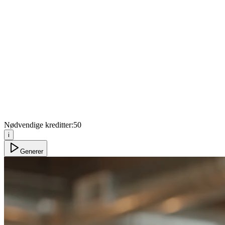
Nødvendige kreditter:
50
i
Generer