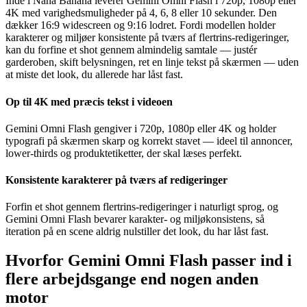
Inde i Nana Banana leverer Gemini Omni Flash i 720p, 1080p eller
4K med varighedsmuligheder på 4, 6, 8 eller 10 sekunder. Den
dækker 16:9 widescreen og 9:16 lodret. Fordi modellen holder
karakterer og miljøer konsistente på tværs af flertrins-redigeringer,
kan du forfine et shot gennem almindelig samtale — justér
garderoben, skift belysningen, ret en linje tekst på skærmen — uden
at miste det look, du allerede har låst fast.
Op til 4K med præcis tekst i videoen
Gemini Omni Flash gengiver i 720p, 1080p eller 4K og holder
typografi på skærmen skarp og korrekt stavet — ideel til annoncer,
lower-thirds og produktetiketter, der skal læses perfekt.
Konsistente karakterer på tværs af redigeringer
Forfin et shot gennem flertrins-redigeringer i naturligt sprog, og
Gemini Omni Flash bevarer karakter- og miljøkonsistens, så
iteration på en scene aldrig nulstiller det look, du har låst fast.
Hvorfor Gemini Omni Flash passer ind i
flere arbejdsgange end nogen anden
motor