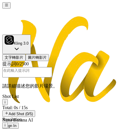
Kling 3.0
文字轉影片
圖片轉影片
提示詞
0
/
2500
請詳細描述您的影片場景。
Shot List
i
Total: 0s / 15s
Add Shot (0/5)
Resolution
Nana Banana AI
i
Sign In