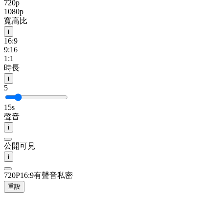
720p
1080p
寬高比
i
16:9
9:16
1:1
時長
i
5
15s
聲音
i
公開可見
i
720P
16:9
有聲音
私密
重設