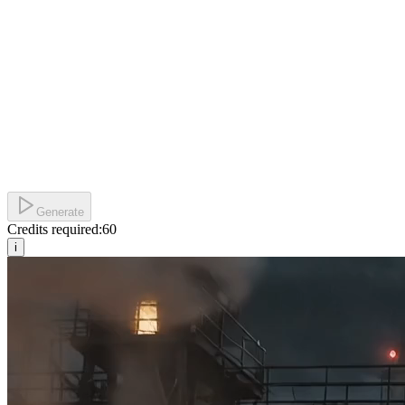
Generate
Credits required:
60
i