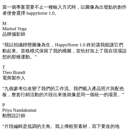
當一個專案需要不止一種輸入方式時，以圖像為出發點的創作
者便會選擇 happyhorse 1.0。
M
Marisol Vega
品牌攝影師
“
我以拍攝靜態圖像為生，HappyHorse 1.0 終於讓我能讓它們
動起來。首格模式保留了我的構圖，並恰好加上了我在現場設
想的那種運動。
”
T
Theo Brandt
電商製作人
“
九個參考位改變了我們的工作流。我們載入產品照片與配色
板，整套行銷活動的片段出來後就像是同一個統一的場景。
”
P
Priya Nandakumar
動態設計師
“
片段編輯是低調的主角。我上傳粗剪素材，寫下要改的地