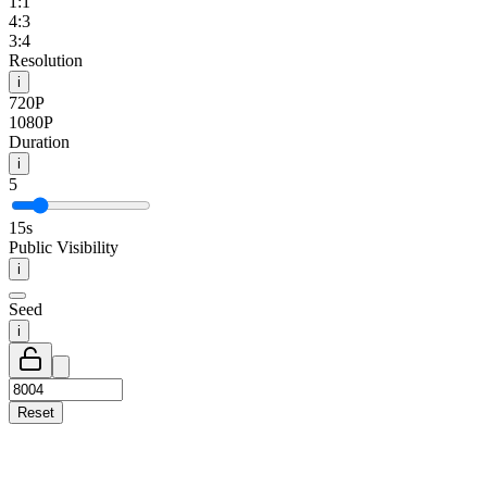
1:1
4:3
3:4
Resolution
i
720P
1080P
Duration
i
5
15
s
Public Visibility
i
Seed
i
Reset