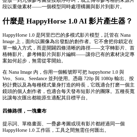
疊放一到九張參考圖並按順序呼叫，或上傳帶參考格的來源片
段以重做素材——一個模型同時處理構圖與影片到影片。
什麼是 HappyHorse 1.0 AI 影片產生器？
HappyHorse 1.0 是阿里巴巴的多模式影片模型，託管在 Nana
Image 上，面向以圖像為出發點的創作者。它不會把你鎖定在
單一輸入方式，而是開闢四條清晰的路徑——文字轉影片、首
格轉影片、參考轉影片與影片編輯——讓你已有的素材決定專
案如何起步，無需從零開始。
在 Nana Image 內，你用一個帳號即可把 happyhorse 1.0 與
Veo、Sora、Seedance 並列使用。憑藉 720p 與 1080p 輸出、按
秒計費以及為每種模式量身打造的時長，它既適合打磨一個主
鏡頭的個人創作者，也適合每天發布短影片的團隊。五種長寬
比讓每次匯出都能原生適配其目標平台。
四條路徑，一塊畫布
提示詞、單格畫面、一疊參考圖或現有影片都經過同一個
HappyHorse 1.0 工作區，工具之間無需任何匯出。