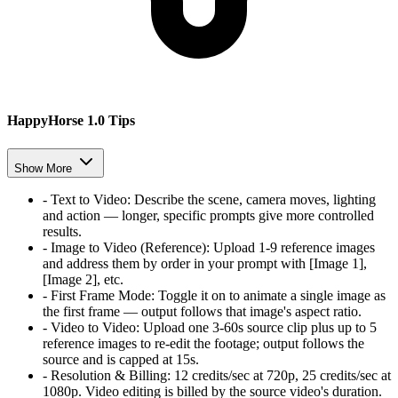
HappyHorse 1.0 Tips
Show More
-
Text to Video
:
Describe the scene, camera moves, lighting
and action — longer, specific prompts give more controlled
results.
-
Image to Video (Reference)
:
Upload 1-9 reference images
and address them by order in your prompt with [Image 1],
[Image 2], etc.
-
First Frame Mode
:
Toggle it on to animate a single image as
the first frame — output follows that image's aspect ratio.
-
Video to Video
:
Upload one 3-60s source clip plus up to 5
reference images to re-edit the footage; output follows the
source and is capped at 15s.
-
Resolution & Billing
:
12 credits/sec at 720p, 25 credits/sec at
1080p. Video editing is billed by the source video's duration.