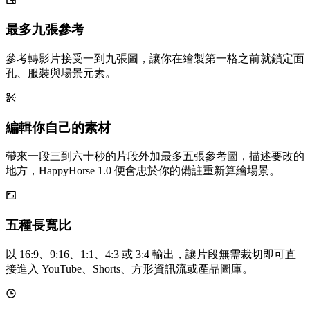
最多九張參考
參考轉影片接受一到九張圖，讓你在繪製第一格之前就鎖定面
孔、服裝與場景元素。
編輯你自己的素材
帶來一段三到六十秒的片段外加最多五張參考圖，描述要改的
地方，HappyHorse 1.0 便會忠於你的備註重新算繪場景。
五種長寬比
以 16:9、9:16、1:1、4:3 或 3:4 輸出，讓片段無需裁切即可直
接進入 YouTube、Shorts、方形資訊流或產品圖庫。