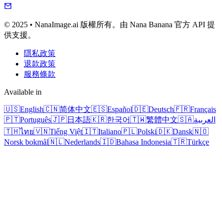
© 2025 • NanaImage.ai 版權所有。由 Nana Banana 官方 API 提
供支援。
隱私政策
退款政策
服務條款
Available in
🇺🇸
English
🇨🇳
简体中文
🇪🇸
Español
🇩🇪
Deutsch
🇫🇷
Français
🇵🇹
Português
🇯🇵
日本語
🇰🇷
한국어
🇹🇼
繁體中文
🇸🇦
العربية
🇹🇭
ไทย
🇻🇳
Tiếng Việt
🇮🇹
Italiano
🇵🇱
Polski
🇩🇰
Dansk
🇳🇴
Norsk bokmål
🇳🇱
Nederlands
🇮🇩
Bahasa Indonesia
🇹🇷
Türkçe