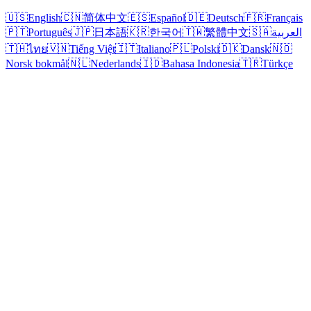
🇺🇸
English
🇨🇳
简体中文
🇪🇸
Español
🇩🇪
Deutsch
🇫🇷
Français
🇵🇹
Português
🇯🇵
日本語
🇰🇷
한국어
🇹🇼
繁體中文
🇸🇦
العربية
🇹🇭
ไทย
🇻🇳
Tiếng Việt
🇮🇹
Italiano
🇵🇱
Polski
🇩🇰
Dansk
🇳🇴
Norsk bokmål
🇳🇱
Nederlands
🇮🇩
Bahasa Indonesia
🇹🇷
Türkçe