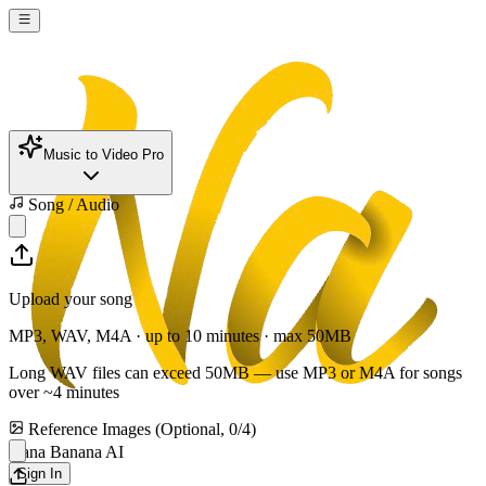
Music to Video Pro
Song / Audio
Upload your song
MP3, WAV, M4A · up to 10 minutes · max
50
MB
Long WAV files can exceed
50
MB — use MP3 or M4A for songs
over ~4 minutes
Reference Images (Optional,
0
/
4
)
Nana Banana AI
Sign In