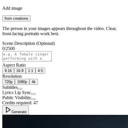
Add image
from creations
The person in your images appears throughout the video. Clear,
front-facing portraits work best.
Scene Description (Optional)
0
/
2500
Aspect Ratio
9:16
16:9
1:1
4:5
Resolution
720p
1080p
4k
Subtitles
Lyrics Lip Sync
Public Visibility
Credits required:
47
Generate