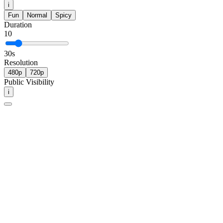
i
Fun
Normal
Spicy
Duration
10
30
s
Resolution
480p
720p
Public Visibility
i