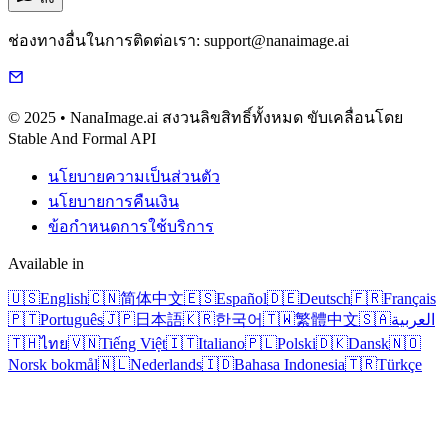
ช่องทางอื่นในการติดต่อเรา: support@nanaimage.ai
© 2025 • NanaImage.ai สงวนลิขสิทธิ์ทั้งหมด ขับเคลื่อนโดย
Stable And Formal API
นโยบายความเป็นส่วนตัว
นโยบายการคืนเงิน
ข้อกำหนดการใช้บริการ
Available in
🇺🇸
English
🇨🇳
简体中文
🇪🇸
Español
🇩🇪
Deutsch
🇫🇷
Français
🇵🇹
Português
🇯🇵
日本語
🇰🇷
한국어
🇹🇼
繁體中文
🇸🇦
العربية
🇹🇭
ไทย
🇻🇳
Tiếng Việt
🇮🇹
Italiano
🇵🇱
Polski
🇩🇰
Dansk
🇳🇴
Norsk bokmål
🇳🇱
Nederlands
🇮🇩
Bahasa Indonesia
🇹🇷
Türkçe