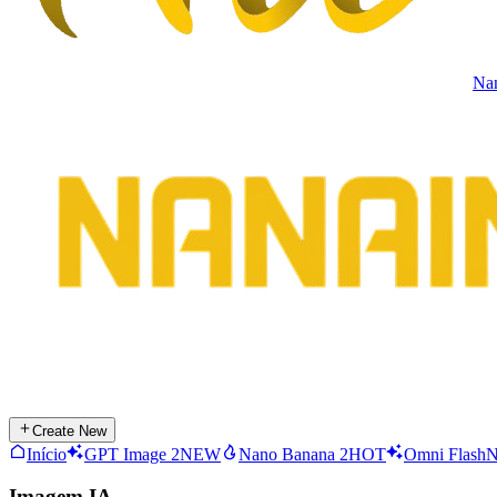
Na
Create New
Início
GPT Image 2
NEW
Nano Banana 2
HOT
Omni Flash
Imagem IA