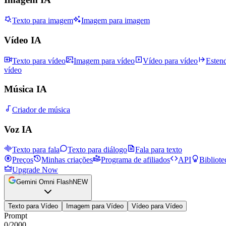
Texto para imagem
Imagem para imagem
Vídeo IA
Texto para vídeo
Imagem para vídeo
Vídeo para vídeo
Esten
vídeo
Música IA
Criador de música
Voz IA
Texto para fala
Texto para diálogo
Fala para texto
Preços
Minhas criações
Programa de afiliados
API
Bibliote
Upgrade Now
Gemini Omni Flash
NEW
Texto para Vídeo
Imagem para Vídeo
Vídeo para Vídeo
Prompt
0
/
2000