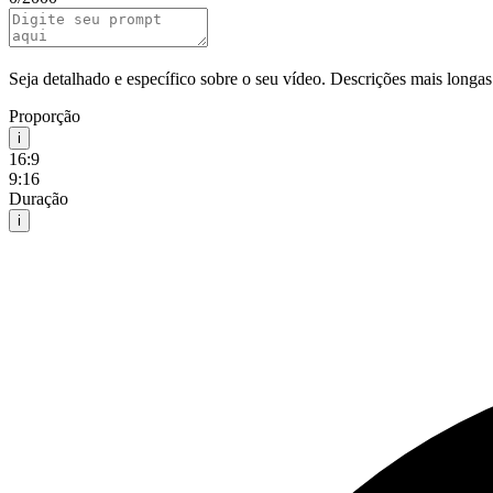
Seja detalhado e específico sobre o seu vídeo. Descrições mais longa
Proporção
i
16:9
9:16
Duração
i