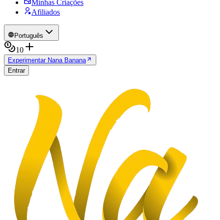
Minhas Criações
Afiliados
Português
10
Experimentar Nana Banana
Entrar