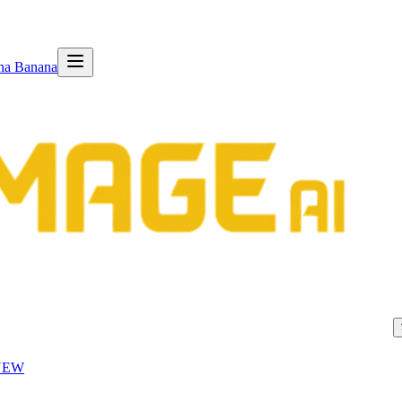
na Banana
NEW