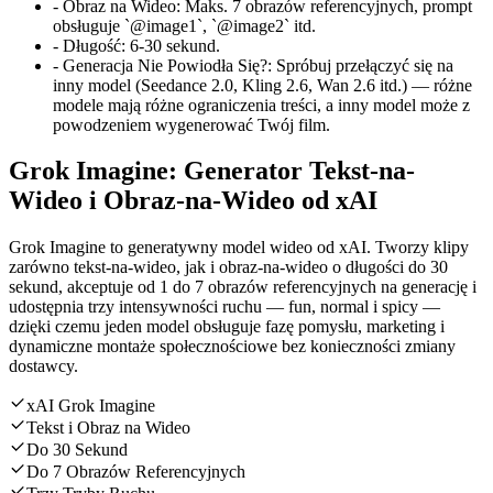
-
Obraz na Wideo
:
Maks. 7 obrazów referencyjnych, prompt
obsługuje `@image1`, `@image2` itd.
-
Długość
:
6-30 sekund.
-
Generacja Nie Powiodła Się?
:
Spróbuj przełączyć się na
inny model (Seedance 2.0, Kling 2.6, Wan 2.6 itd.) — różne
modele mają różne ograniczenia treści, a inny model może z
powodzeniem wygenerować Twój film.
Grok Imagine: Generator Tekst-na-
Wideo i Obraz-na-Wideo od xAI
Grok Imagine to generatywny model wideo od xAI. Tworzy klipy
zarówno tekst-na-wideo, jak i obraz-na-wideo o długości do 30
sekund, akceptuje od 1 do 7 obrazów referencyjnych na generację i
udostępnia trzy intensywności ruchu — fun, normal i spicy —
dzięki czemu jeden model obsługuje fazę pomysłu, marketing i
dynamiczne montaże społecznościowe bez konieczności zmiany
dostawcy.
xAI Grok Imagine
Tekst i Obraz na Wideo
Do 30 Sekund
Do 7 Obrazów Referencyjnych