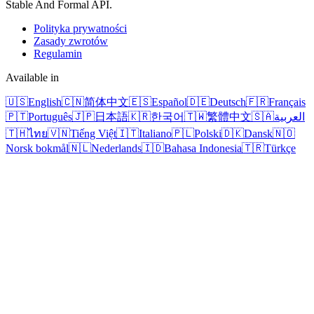
Stable And Formal API.
Polityka prywatności
Zasady zwrotów
Regulamin
Available in
🇺🇸
English
🇨🇳
简体中文
🇪🇸
Español
🇩🇪
Deutsch
🇫🇷
Français
🇵🇹
Português
🇯🇵
日本語
🇰🇷
한국어
🇹🇼
繁體中文
🇸🇦
العربية
🇹🇭
ไทย
🇻🇳
Tiếng Việt
🇮🇹
Italiano
🇵🇱
Polski
🇩🇰
Dansk
🇳🇴
Norsk bokmål
🇳🇱
Nederlands
🇮🇩
Bahasa Indonesia
🇹🇷
Türkçe