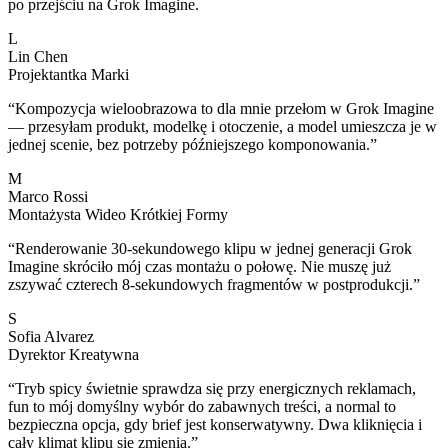
po przejściu na Grok Imagine.
L
Lin Chen
Projektantka Marki
“
Kompozycja wieloobrazowa to dla mnie przełom w Grok Imagine
— przesyłam produkt, modelkę i otoczenie, a model umieszcza je w
jednej scenie, bez potrzeby późniejszego komponowania.
”
M
Marco Rossi
Montażysta Wideo Krótkiej Formy
“
Renderowanie 30-sekundowego klipu w jednej generacji Grok
Imagine skróciło mój czas montażu o połowę. Nie muszę już
zszywać czterech 8-sekundowych fragmentów w postprodukcji.
”
S
Sofia Alvarez
Dyrektor Kreatywna
“
Tryb spicy świetnie sprawdza się przy energicznych reklamach,
fun to mój domyślny wybór do zabawnych treści, a normal to
bezpieczna opcja, gdy brief jest konserwatywny. Dwa kliknięcia i
cały klimat klipu się zmienia.
”