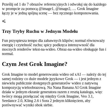
Prześlij od 1 do 7 obrazów referencyjnych i odwołuj się do każdego
w prompcie za pomocą @image1, @image2, … Grok Imagine
łączy je w jedną spójną scenę — bez ręcznego komponowania.
Trzy Tryby Ruchu w Jednym Modelu
Fun przyspiesza tempo dla zabawnych klipów; normal równoważy
energię i czytelność ruchu; spicy podkręca intensywność dla
mocnych renderów tekst-na-wideo. Obraz-na-wideo obsługuje fun i
normal.
Czym Jest Grok Imagine?
Grok Imagine to model generowania wideo od xAI — należy do tej
samej rodziny co duże modele językowe Grok — i jest jednym z
niewielu publicznie dostępnych generatorów wideo z natywną
kompozycją wieloobrazową. Na Nana Banana AI Grok Imagine
działa w jednym ekranie generatora razem z resztą katalogu, więc
twórcy mogą przełączać się między Grok Imagine, Veo 3.1,
Seedance 2.0, Kling 2.6 i Sora 2 jednym kliknięciem, aby
porównywać wyniki obok siebie.