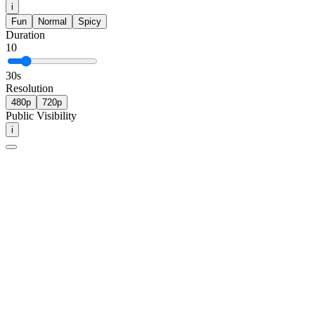
i
Fun
Normal
Spicy
Duration
10
30
s
Resolution
480p
720p
Public Visibility
i