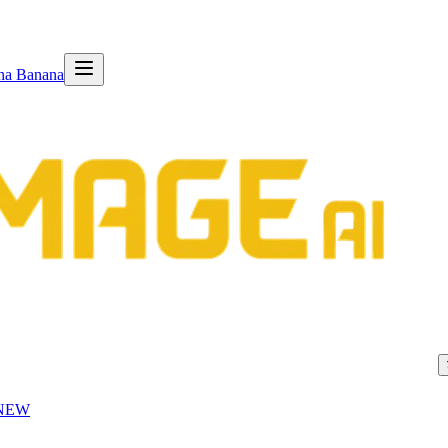
na Banana
NEW