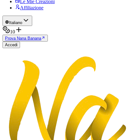
Le Mie Creazioni
Affiliazione
Italiano
10
Prova Nana Banana
Accedi