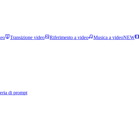
deo
Transizione video
Riferimento a video
Musica a video
NEW
eria di prompt