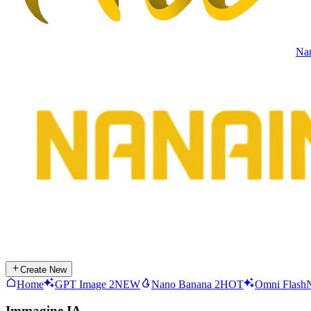
Na
Create New
Home
GPT Image 2
NEW
Nano Banana 2
HOT
Omni Flash
Immagine IA