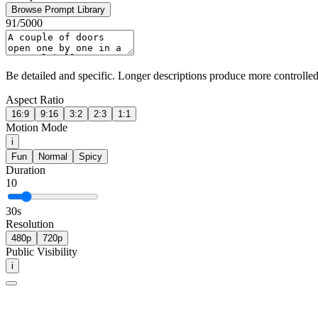
Browse Prompt Library
91
/
5000
Be detailed and specific. Longer descriptions produce more controlled 
Aspect Ratio
16:9
9:16
3:2
2:3
1:1
Motion Mode
i
Fun
Normal
Spicy
Duration
10
30
s
Resolution
480p
720p
Public Visibility
i