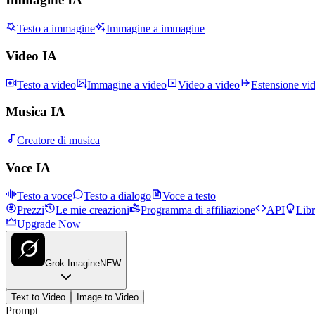
Testo a immagine
Immagine a immagine
Video IA
Testo a video
Immagine a video
Video a video
Estensione vi
Musica IA
Creatore di musica
Voce IA
Testo a voce
Testo a dialogo
Voce a testo
Prezzi
Le mie creazioni
Programma di affiliazione
API
Libr
Upgrade Now
Grok Imagine
NEW
Text to Video
Image to Video
Prompt