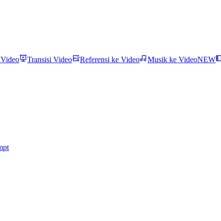
 Video
Transisi Video
Referensi ke Video
Musik ke Video
NEW
mpt