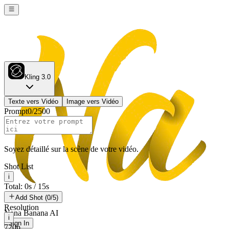
Kling 3.0
Texte vers Vidéo
Image vers Vidéo
Prompt
0
/
2500
Soyez détaillé sur la scène de votre vidéo.
Shot List
i
Total: 0s / 15s
Add Shot (0/5)
Resolution
Nana Banana AI
i
Sign In
720p