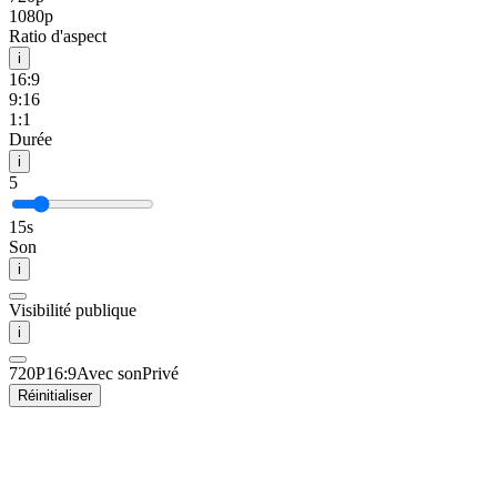
1080p
Ratio d'aspect
i
16:9
9:16
1:1
Durée
i
5
15s
Son
i
Visibilité publique
i
720P
16:9
Avec son
Privé
Réinitialiser