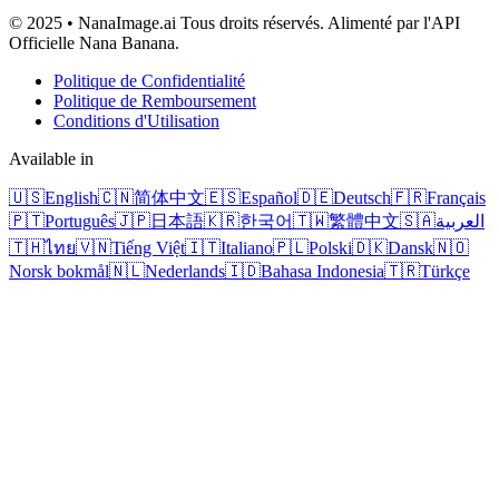
© 2025 • NanaImage.ai Tous droits réservés. Alimenté par l'API
Officielle Nana Banana.
Politique de Confidentialité
Politique de Remboursement
Conditions d'Utilisation
Available in
🇺🇸
English
🇨🇳
简体中文
🇪🇸
Español
🇩🇪
Deutsch
🇫🇷
Français
🇵🇹
Português
🇯🇵
日本語
🇰🇷
한국어
🇹🇼
繁體中文
🇸🇦
العربية
🇹🇭
ไทย
🇻🇳
Tiếng Việt
🇮🇹
Italiano
🇵🇱
Polski
🇩🇰
Dansk
🇳🇴
Norsk bokmål
🇳🇱
Nederlands
🇮🇩
Bahasa Indonesia
🇹🇷
Türkçe