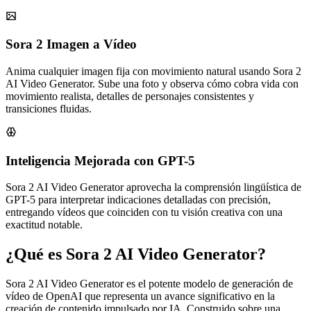
Sora 2 Imagen a Vídeo
Anima cualquier imagen fija con movimiento natural usando Sora 2
AI Video Generator. Sube una foto y observa cómo cobra vida con
movimiento realista, detalles de personajes consistentes y
transiciones fluidas.
Inteligencia Mejorada con GPT-5
Sora 2 AI Video Generator aprovecha la comprensión lingüística de
GPT-5 para interpretar indicaciones detalladas con precisión,
entregando vídeos que coinciden con tu visión creativa con una
exactitud notable.
¿Qué es Sora 2 AI Video Generator?
Sora 2 AI Video Generator es el potente modelo de generación de
vídeo de OpenAI que representa un avance significativo en la
creación de contenido impulsado por IA. Construido sobre una