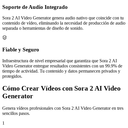
Soporte de Audio Integrado
Sora 2 AI Video Generator genera audio nativo que coincide con tu
contenido de vídeo, eliminando la necesidad de producción de audio
separada o herramientas de diseño de sonido.
Fiable y Seguro
Infraestructura de nivel empresarial que garantiza que Sora 2 AI
Video Generator entregue resultados consistentes con un 99.9% de
tiempo de actividad. Tu contenido y datos permanecen privados y
protegidos.
Cómo Crear Vídeos con Sora 2 AI Video
Generator
Genera vídeos profesionales con Sora 2 AI Video Generator en tres
sencillos pasos.
1