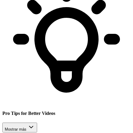
Pro Tips for Better Videos
Mostrar más