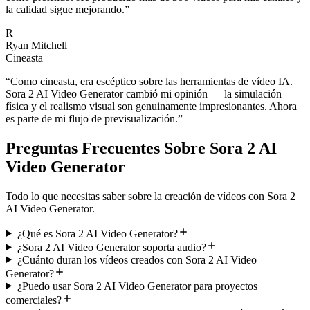
la calidad sigue mejorando.
”
R
Ryan Mitchell
Cineasta
“
Como cineasta, era escéptico sobre las herramientas de vídeo IA.
Sora 2 AI Video Generator cambió mi opinión — la simulación
física y el realismo visual son genuinamente impresionantes. Ahora
es parte de mi flujo de previsualización.
”
Preguntas Frecuentes Sobre Sora 2 AI
Video Generator
Todo lo que necesitas saber sobre la creación de vídeos con Sora 2
AI Video Generator.
¿Qué es Sora 2 AI Video Generator?
¿Sora 2 AI Video Generator soporta audio?
¿Cuánto duran los vídeos creados con Sora 2 AI Video
Generator?
¿Puedo usar Sora 2 AI Video Generator para proyectos
comerciales?