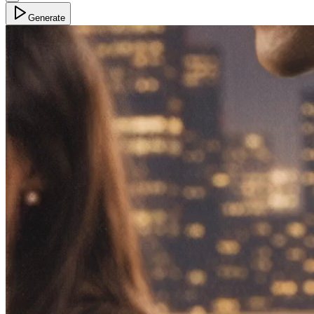
Generate