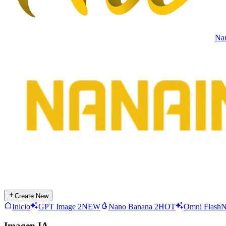
Na
Create New
Inicio
GPT Image 2
NEW
Nano Banana 2
HOT
Omni Flash
Imagen IA