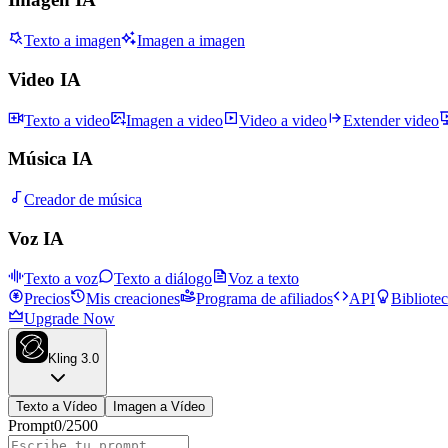
Texto a imagen
Imagen a imagen
Video IA
Texto a video
Imagen a video
Video a video
Extender video
Música IA
Creador de música
Voz IA
Texto a voz
Texto a diálogo
Voz a texto
Precios
Mis creaciones
Programa de afiliados
API
Bibliote
Upgrade Now
Kling 3.0
Texto a Vídeo
Imagen a Vídeo
Prompt
0
/
2500