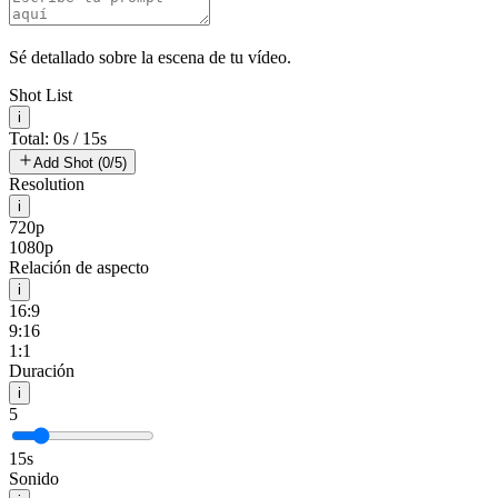
Sé detallado sobre la escena de tu vídeo.
Shot List
i
Total: 0s / 15s
Add Shot (0/5)
Resolution
i
720p
1080p
Relación de aspecto
i
16:9
9:16
1:1
Duración
i
5
15s
Sonido