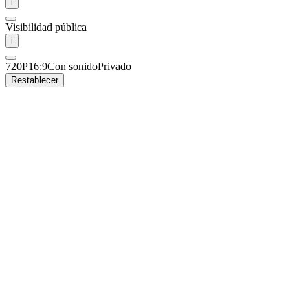
i
Visibilidad pública
i
720P
16:9
Con sonido
Privado
Restablecer