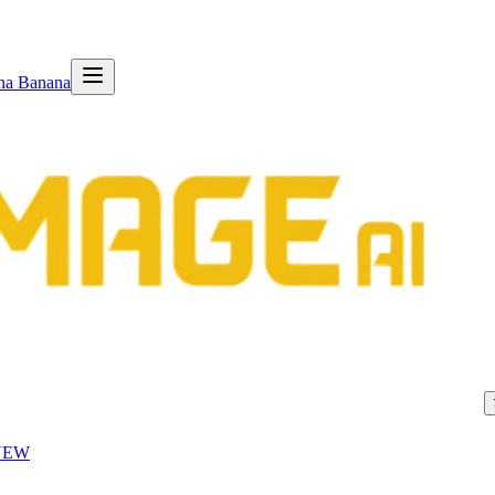
na Banana
NEW