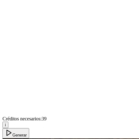
Créditos necesarios:
39
i
Generar