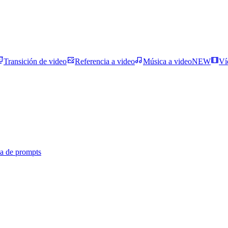
Transición de video
Referencia a video
Música a video
NEW
Ví
ca de prompts