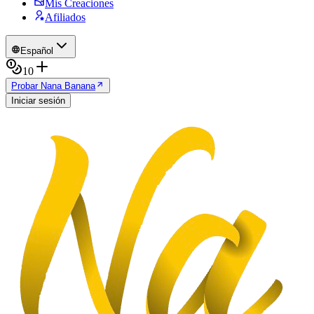
Mis Creaciones
Afiliados
Español
10
Probar Nana Banana
Iniciar sesión