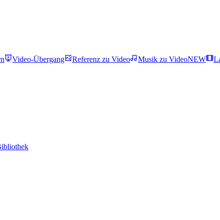
rn
Video-Übergang
Referenz zu Video
Musik zu Video
NEW
L
ibliothek