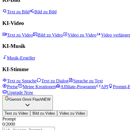
Text zu Bild
Bild zu Bild
KI-Video
Text zu Video
Bild zu Video
Video zu Video
Video verlänge
KI-Musik
Musik-Ersteller
KI-Stimme
Text zu Sprache
Text zu Dialog
Sprache zu Text
Preise
Meine Kreationen
Affiliate-Programm
API
Prompt-B
Upgrade Now
Gemini Omni Flash
NEW
Text zu Video
Bild zu Video
Video zu Video
Prompt
0
/
2000