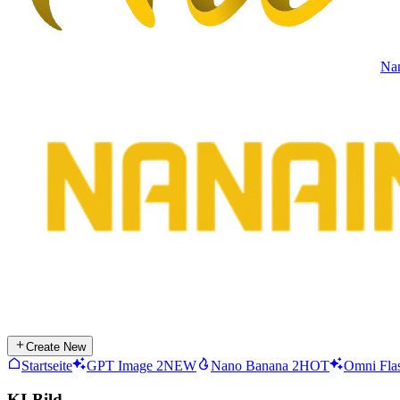
Na
Create New
Startseite
GPT Image 2
NEW
Nano Banana 2
HOT
Omni Fla
KI-Bild