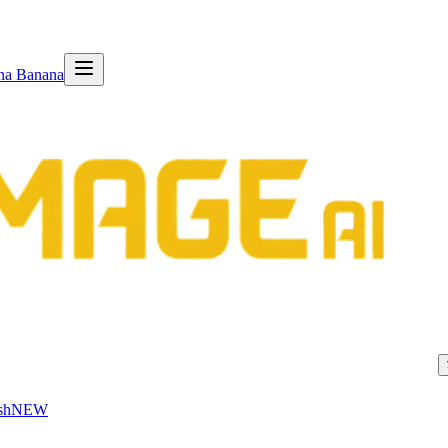
na Banana
sh
NEW